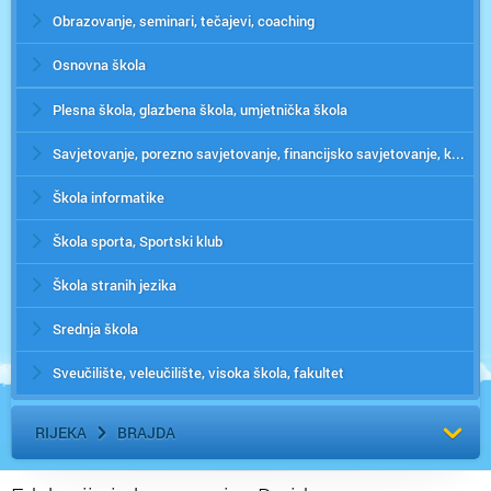
Obrazovanje, seminari, tečajevi, coaching
Osnovna škola
Plesna škola, glazbena škola, umjetnička škola
Savjetovanje, porezno savjetovanje, financijsko savjetovanje, konzalting
Škola informatike
Škola sporta, Sportski klub
Škola stranih jezika
Srednja škola
Sveučilište, veleučilište, visoka škola, fakultet
RIJEKA
BRAJDA