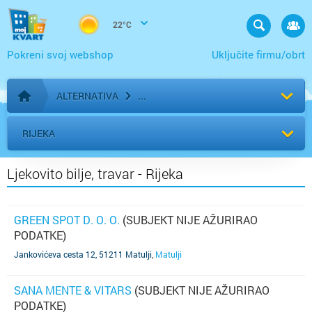
22°C
Pokreni svoj webshop
Uključite firmu/obrt
ALTERNATIVA
Početna stranica
RIJEKA
Ljekovito bilje, travar - Rijeka
GREEN SPOT D. O. O.
(SUBJEKT NIJE AŽURIRAO
PODATKE)
Jankovićeva cesta 12, 51211 Matulji
,
Matulji
SANA MENTE & VITARS
(SUBJEKT NIJE AŽURIRAO
PODATKE)