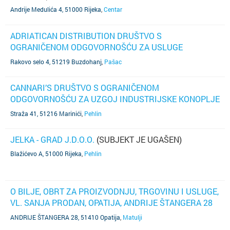
Andrije Medulića 4, 51000 Rijeka
,
Centar
ADRIATICAN DISTRIBUTION DRUŠTVO S
OGRANIČENOM ODGOVORNOŠĆU ZA USLUGE
(SUBJEKT JE UGAŠEN)
Rakovo selo 4, 51219 Buzdohanj
,
Pašac
CANNARI’S DRUŠTVO S OGRANIČENOM
ODGOVORNOŠĆU ZA UZGOJ INDUSTRIJSKE KONOPLJE
(SUBJEKT JE UGAŠEN)
Straža 41, 51216 Marinići
,
Pehlin
JELKA - GRAD J.D.O.O.
(SUBJEKT JE UGAŠEN)
Blažićevo A, 51000 Rijeka
,
Pehlin
O BILJE, OBRT ZA PROIZVODNJU, TRGOVINU I USLUGE,
VL. SANJA PRODAN, OPATIJA, ANDRIJE ŠTANGERA 28
(SUBJEKT JE UGAŠEN)
ANDRIJE ŠTANGERA 28, 51410 Opatija
,
Matulji