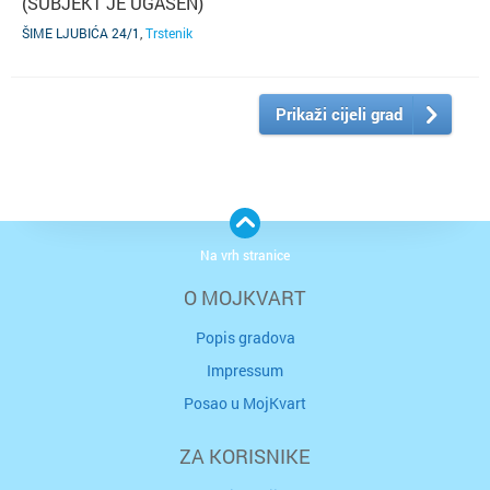
(SUBJEKT JE UGAŠEN)
ŠIME LJUBIĆA 24/1
,
Trstenik
Prikaži cijeli grad
Na vrh stranice
O MOJKVART
Popis gradova
Impressum
Posao u MojKvart
ZA KORISNIKE