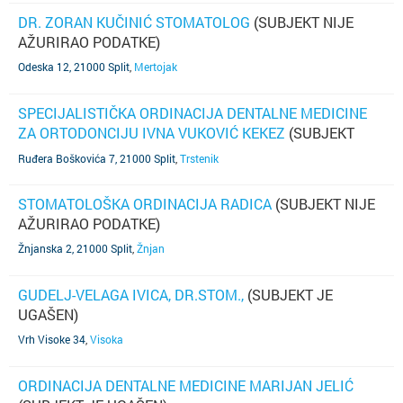
DR. ZORAN KUČINIĆ STOMATOLOG
(SUBJEKT NIJE
AŽURIRAO PODATKE)
Odeska 12, 21000 Split
,
Mertojak
SPECIJALISTIČKA ORDINACIJA DENTALNE MEDICINE
ZA ORTODONCIJU IVNA VUKOVIĆ KEKEZ
(SUBJEKT
NIJE AŽURIRAO PODATKE)
Ruđera Boškovića 7, 21000 Split
,
Trstenik
STOMATOLOŠKA ORDINACIJA RADICA
(SUBJEKT NIJE
AŽURIRAO PODATKE)
Žnjanska 2, 21000 Split
,
Žnjan
GUDELJ-VELAGA IVICA, DR.STOM.,
(SUBJEKT JE
UGAŠEN)
Vrh Visoke 34
,
Visoka
ORDINACIJA DENTALNE MEDICINE MARIJAN JELIĆ