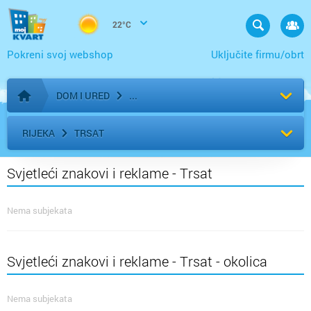
22°C
Pokreni svoj webshop
Uključite firmu/obrt
DOM I URED
Početna stranica
RIJEKA
TRSAT
Svjetleći znakovi i reklame - Trsat
Nema subjekata
Svjetleći znakovi i reklame - Trsat - okolica
Nema subjekata