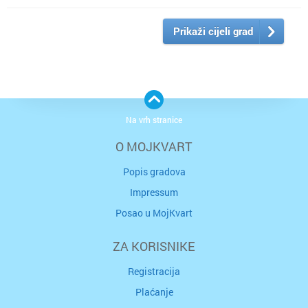
Prikaži cijeli grad
Na vrh stranice
O MOJKVART
Popis gradova
Impressum
Posao u MojKvart
ZA KORISNIKE
Registracija
Plaćanje