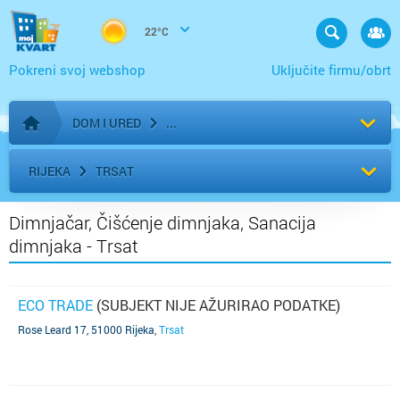
22°C
Pokreni svoj webshop
Uključite firmu/obrt
DOM I URED
Početna stranica
RIJEKA
TRSAT
Dimnjačar, Čišćenje dimnjaka, Sanacija
dimnjaka - Trsat
ECO TRADE
(SUBJEKT NIJE AŽURIRAO PODATKE)
Rose Leard 17, 51000 Rijeka
,
Trsat