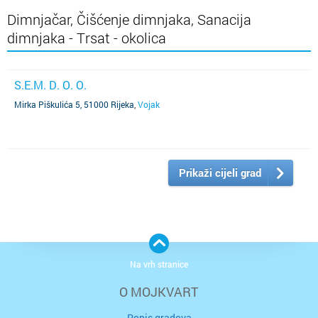
Dimnjačar, Čišćenje dimnjaka, Sanacija
dimnjaka - Trsat - okolica
S.E.M. D. O. O.
Mirka Piškulića 5, 51000 Rijeka
,
Vojak
Prikaži cijeli grad
Na vrh stranice
O MOJKVART
Popis gradova