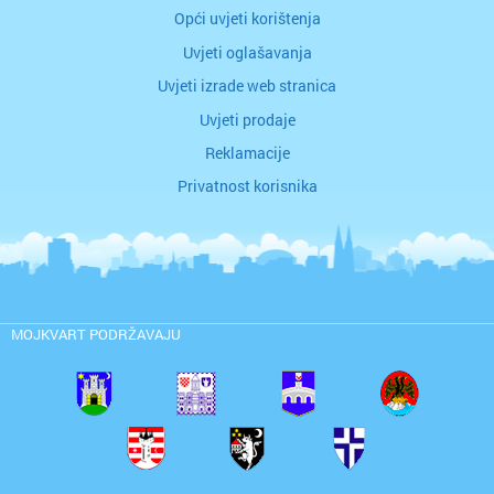
Opći uvjeti korištenja
Uvjeti oglašavanja
Uvjeti izrade web stranica
Uvjeti prodaje
Reklamacije
Privatnost korisnika
MOJKVART PODRŽAVAJU