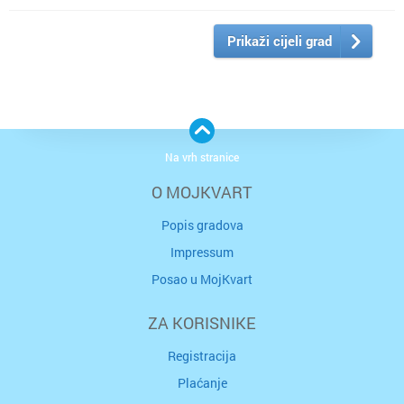
Prikaži cijeli grad
Na vrh stranice
O MOJKVART
Popis gradova
Impressum
Posao u MojKvart
ZA KORISNIKE
Registracija
Plaćanje