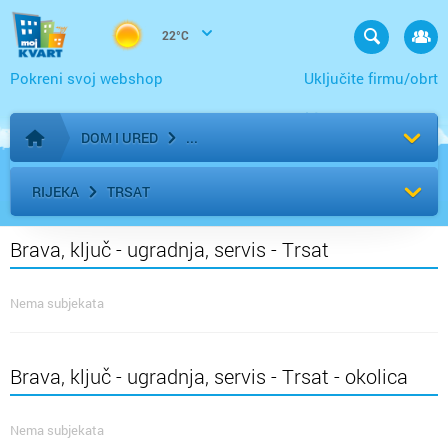
22°C
Pokreni svoj webshop
Uključite firmu/obrt
DOM I URED
Početna stranica
RIJEKA
TRSAT
Brava, ključ - ugradnja, servis - Trsat
Nema subjekata
Brava, ključ - ugradnja, servis - Trsat - okolica
Nema subjekata