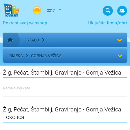
22°C
Pokreni svoj webshop
Uključite firmu/obrt
OSTALO
Početna stranica
RIJEKA
GORNJA VEŽICA
Žig, Pečat, Štambilj, Graviranje - Gornja Vežica
Nema subjekata
Žig, Pečat, Štambilj, Graviranje - Gornja Vežica
- okolica