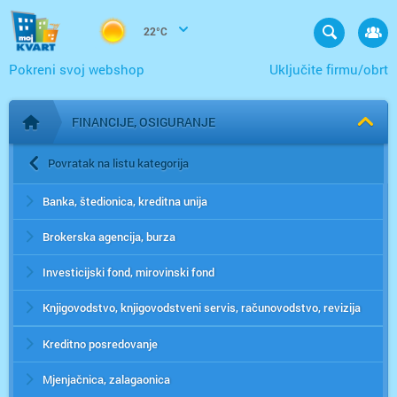
22°C
Pokreni svoj webshop
Uključite firmu/obrt
FINANCIJE, OSIGURANJE
Početna stranica
Povratak na listu kategorija
Banka, štedionica, kreditna unija
Brokerska agencija, burza
Investicijski fond, mirovinski fond
Knjigovodstvo, knjigovodstveni servis, računovodstvo, revizija
Kreditno posredovanje
Mjenjačnica, zalagaonica