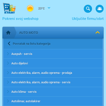
23°C
Pokreni svoj webshop
Uključite firmu/obrt
AUTO MOTO
Početna stranica
Povratak na listu kategorija
Auspuh - servis
Auto dijelovi
Auto elektrika, alarm, audio oprema - prodaja
Auto elektrika, alarm, audio oprema - servis
Auto klima - servis
Autolimar, autolakirer