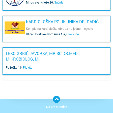
Miroslava Krleže 26
,
Sućidar
KARDIOLOŠKA POLIKLINIKA DR. DADIĆ
Kompletna kardiološka obrada na jednom mjestu
Ulica Hrvatske mornarice 1 a
,
Glavičine
LEKO-GRBIĆ JAVORKA, MR.SC.DR.MED.,
MIKROBIOLOG, MI
Požeška 16
,
Plokite
Na vrh stranice