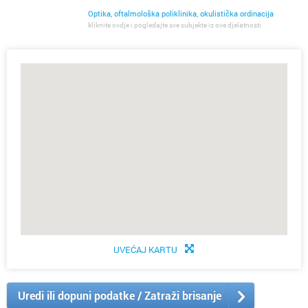
Optika, oftalmološka poliklinika, okulistička ordinacija
kliknite ovdje i pogledajte sve subjekte iz ove djelatnosti
UVEĆAJ KARTU
Uredi ili dopuni podatke / Zatraži brisanje