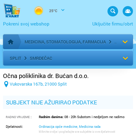
25°C
Pokreni svoj webshop
Uključite firmu/obrt
MEDICINA, STOMATOLOGIJA, FARMACIJA
Početna stranica
SPLIT
SMRDEČAC
Očna poliklinika dr. Bućan d.o.o.
Vukovarska 167b, 21000 Split
SUBJEKT NIJE AŽURIRAO PODATKE
:
Radnim danima:
08 - 20h Subotom i nedjeljom ne radimo
RADNO VRIJEME
Djelatnosti:
Ordinacija opće medicine, Medicina rada
kliknite ovdje i pogledajte sve subjekte iz ove djelatnosti