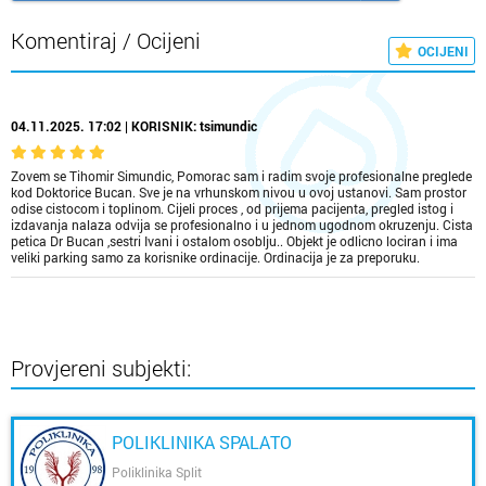
Komentiraj / Ocijeni
OCIJENI
04.11.2025. 17:02 | KORISNIK: tsimundic
Zovem se Tihomir Simundic, Pomorac sam i radim svoje profesionalne preglede
kod Doktorice Bucan. Sve je na vrhunskom nivou u ovoj ustanovi. Sam prostor
odise cistocom i toplinom. Cijeli proces , od prijema pacijenta, pregled istog i
izdavanja nalaza odvija se profesionalno i u jednom ugodnom okruzenju. Cista
petica Dr Bucan ,sestri Ivani i ostalom osoblju.. Objekt je odlicno lociran i ima
veliki parking samo za korisnike ordinacije. Ordinacija je za preporuku.
Provjereni subjekti:
POLIKLINIKA SPALATO
Poliklinika Split