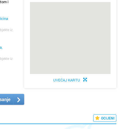
tom i
icina
bjekte iz
a,
bjekte iz
UVEĆAJ KARTU
isanje
OCIJENI