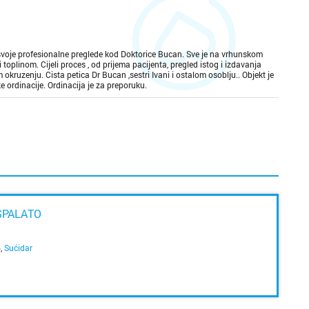
voje profesionalne preglede kod Doktorice Bucan. Sve je na vrhunskom
toplinom. Cijeli proces , od prijema pacijenta, pregled istog i izdavanja
kruzenju. Cista petica Dr Bucan ,sestri Ivani i ostalom osoblju.. Objekt je
e ordinacije. Ordinacija je za preporuku.
SPALATO
6
,
Sućidar