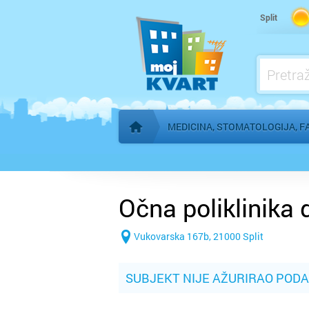
Kardiolog
Split
Kućna njega
Logoped
Ljekarna, farmacija
MEDICINA, STOMATOLOGIJA, F
Početna stranica
Očna poliklinika 
Vukovarska 167b, 21000 Split
SUBJEKT NIJE AŽURIRAO POD