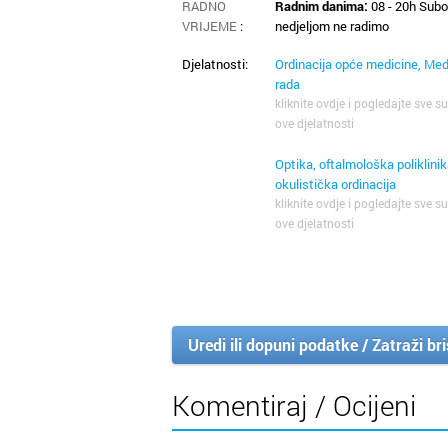
RADNO
Radnim danima:
08 - 20h Subo
VRIJEME
:
nedjeljom ne radimo
Djelatnosti:
Ordinacija opće medicine, Med
rada
kliknite ovdje i pogledajte sve su
ove djelatnosti
Optika, oftalmološka poliklinik
okulistička ordinacija
kliknite ovdje i pogledajte sve su
ove djelatnosti
Uredi ili dopuni podatke / Zatraži br
Komentiraj / Ocijeni