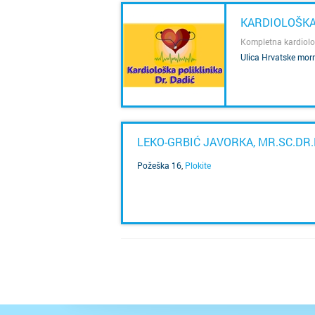
KARDIOLOŠKA 
Kompletna kardiol
Ulica Hrvatske morn
SAZNAJ VIŠE
LEKO-GRBIĆ JAVORKA, MR.SC.DR.
Požeška 16
,
Plokite
SAZNAJ VIŠE