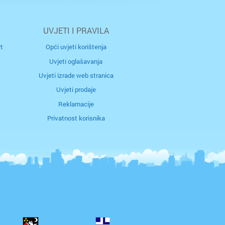
UVJETI I PRAVILA
t
Opći uvjeti korištenja
Uvjeti oglašavanja
Uvjeti izrade web stranica
Uvjeti prodaje
Reklamacije
Privatnost korisnika