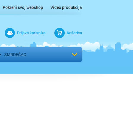
Pokreni svoj webshop
Video produkcija
Prijava korisnika
Košarica
rad
Odaberi kvart
SMRDEČAC