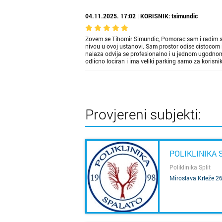
04.11.2025. 17:02 | KORISNIK: tsimundic
Zovem se Tihomir Simundic, Pomorac sam i radim s
nivou u ovoj ustanovi. Sam prostor odise cistocom i 
nalaza odvija se profesionalno i u jednom ugodnom o
odlicno lociran i ima veliki parking samo za korisnik
Provjereni subjekti:
POLIKLINIKA 
Poliklinika Split
Miroslava Krleže 2
SAZNAJ VIŠE