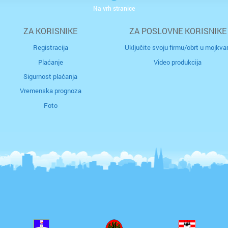
Na vrh stranice
ZA KORISNIKE
ZA POSLOVNE KORISNIKE
Registracija
Uključite svoju firmu/obrt u mojkvar
Plaćanje
Video produkcija
Sigurnost plaćanja
Vremenska prognoza
Foto