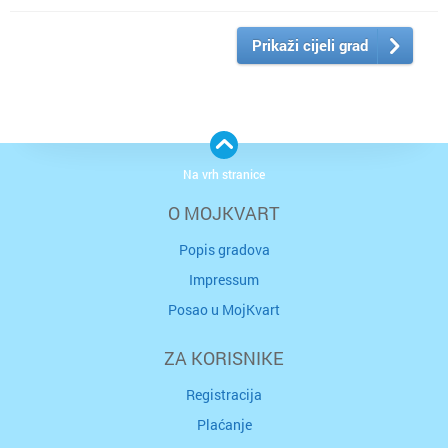
Prikaži cijeli grad
Na vrh stranice
O MOJKVART
Popis gradova
Impressum
Posao u MojKvart
ZA KORISNIKE
Registracija
Plaćanje