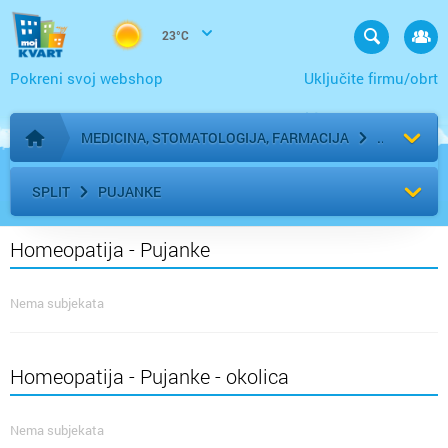
23°C
Pokreni svoj webshop
Uključite firmu/obrt
MEDICINA, STOMATOLOGIJA, FARMACIJA
Početna stranica
SPLIT
PUJANKE
Homeopatija - Pujanke
Nema subjekata
Homeopatija - Pujanke - okolica
Nema subjekata