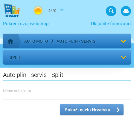
24°C
Pokreni svoj webshop
Uključite firmu/obrt
AUTO MOTO
AUTO PLIN - SERVIS
Početna stranica
SPLIT
Auto plin - servis - Split
Nema subjekata
Prikaži cijelu Hrvatsku