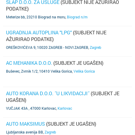
SLAP D.O.O. ZA USLUGE
(SUBJEKT NIJE AŽURIRAO
PODATKE)
Meterize bb, 23210 Biograd na moru
,
Biograd n/m
UGRADNJA AUTOPLINA "LPG"
(SUBJEKT NIJE
AŽURIRAO PODATKE)
OREŠKOVIĆEVA 9, 10020 ZAGREB - NOVI ZAGREB
,
Zagreb
AC MEHANIKA D.O.O.
(SUBJEKT JE UGAŠEN)
Buševec, Zvrnik 1/2, 10410 Velika Gorica
,
Velika Gorica
AUTO KORANA D.O.O. ˝U LIKVIDACIJI˝
(SUBJEKT JE
UGAŠEN)
VUČJAK 43A , 47000 Karlovac
,
Karlovac
AUTO MAKSIMUS
(SUBJEKT JE UGAŠEN)
Ljubljanska avenija BB
,
Zagreb