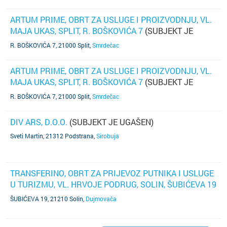
ARTUM PRIME, OBRT ZA USLUGE I PROIZVODNJU, VL.
MAJA UKAS, SPLIT, R. BOŠKOVIĆA 7
(SUBJEKT JE
UGAŠEN)
R. BOŠKOVIĆA 7, 21000 Split
,
Smrdečac
ARTUM PRIME, OBRT ZA USLUGE I PROIZVODNJU, VL.
MAJA UKAS, SPLIT, R. BOŠKOVIĆA 7
(SUBJEKT JE
UGAŠEN)
R. BOŠKOVIĆA 7, 21000 Split
,
Smrdečac
DIV ARS, D.O.O.
(SUBJEKT JE UGAŠEN)
Sveti Martin, 21312 Podstrana
,
Sirobuja
TRANSFERINO, OBRT ZA PRIJEVOZ PUTNIKA I USLUGE
U TURIZMU, VL. HRVOJE PODRUG, SOLIN, ŠUBIĆEVA 19
(SUBJEKT JE UGAŠEN)
ŠUBIĆEVA 19, 21210 Solin
,
Dujmovača