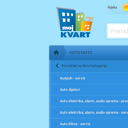
Rijeka
AUTO MOTO
Početna stranica
Povratak na listu kategorija
Auspuh - servis
Auto dijelovi
Auto elektrika, alarm, audio oprema - pro
Auto elektrika, alarm, audio oprema - ser
Auto klima - servis