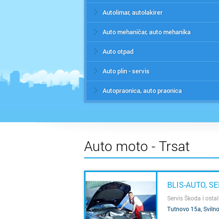
Autolimar, autolakirer
Auto mehaničar, auto mehanika
Auto otpad
Auto plin - servis
Autopraonica, auto praonica
Auto moto - Trsat
BLIS-AUTO, S
Servis Škoda i osta
Tutnovo 15a, Sviln
SAZNAJ VIŠE