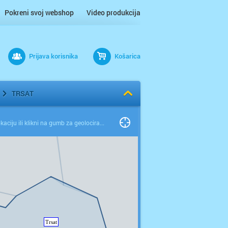
Pokreni svoj webshop
Video produkcija
Prijava korisnika
Košarica
TRSAT
Odaberi lokaciju ili klikni na gumb za geolociranje