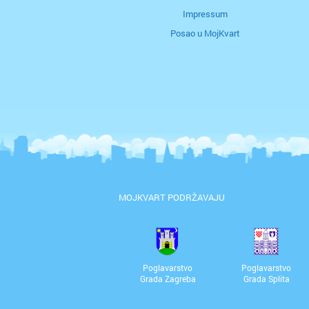
Impressum
Posao u MojKvart
MOJKVART PODRŽAVAJU
Poglavarstvo
Poglavarstvo
Grada Zagreba
Grada Splita