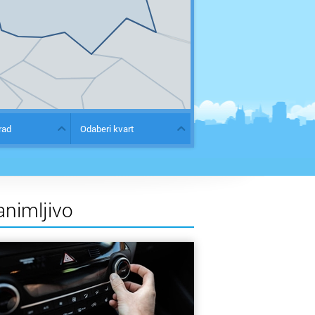
rad
Odaberi kvart
animljivo