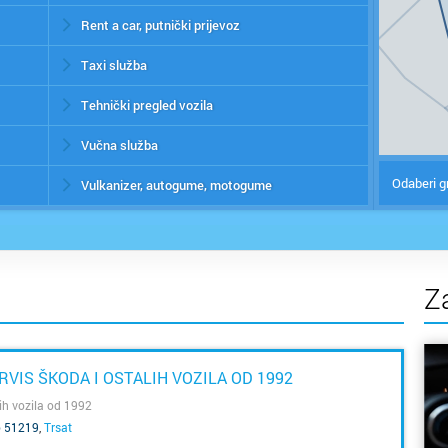
Rent a car, putnički prijevoz
Taxi služba
Tehnički pregled vozila
Vučna služba
Odaberi g
Vulkanizer, autogume, motogume
Z
ERVIS ŠKODA I OSTALIH VOZILA OD 1992
lih vozila od 1992
o 51219
,
Trsat