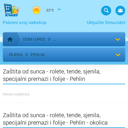
22°C
Pokreni svoj webshop
Uključite firmu/obrt
DOM I URED
Početna stranica
RIJEKA
PEHLIN
Zaštita od sunca - rolete, tende, sjenila,
specijalni premazi i folije - Pehlin
Nema subjekata
Zaštita od sunca - rolete, tende, sjenila,
specijalni premazi i folije - Pehlin - okolica