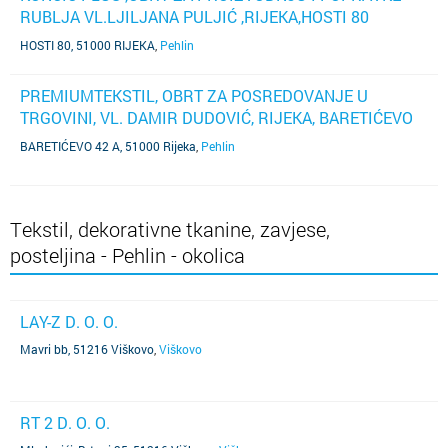
RUBLJA VL.LJILJANA PULJIĆ ,RIJEKA,HOSTI 80
(SUBJEKT JE UGAŠEN)
HOSTI 80, 51000 RIJEKA
,
Pehlin
PREMIUMTEKSTIL, OBRT ZA POSREDOVANJE U
TRGOVINI, VL. DAMIR DUDOVIĆ, RIJEKA, BARETIĆEVO
42 A
(SUBJEKT JE UGAŠEN)
BARETIĆEVO 42 A, 51000 Rijeka
,
Pehlin
Tekstil, dekorativne tkanine, zavjese,
posteljina - Pehlin - okolica
LAY-Z D. O. O.
Mavri bb, 51216 Viškovo
,
Viškovo
RT 2 D. O. O.