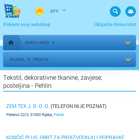
22°C
Pokreni svoj webshop
Uključite firmu/obrt
DOM I URED
Početna stranica
RIJEKA
PEHLIN
Tekstil, dekorativne tkanine, zavjese,
posteljina - Pehlin
ZEM TEX J. D. O. O.
(TELEFON NIJE POZNAT)
Pletenci 22/3, 51000 Rijeka
,
Pehlin
KONČIĆ PLUS ,OBRT ZA PROIZVODNJU I POPRAVKE