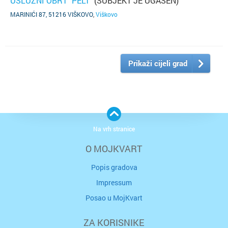
USLUŽNI OBRT "PELT"
(SUBJEKT JE UGAŠEN)
MARINIĆI 87, 51216 VIŠKOVO
,
Viškovo
Prikaži cijeli grad
Na vrh stranice
O MOJKVART
Popis gradova
Impressum
Posao u MojKvart
ZA KORISNIKE