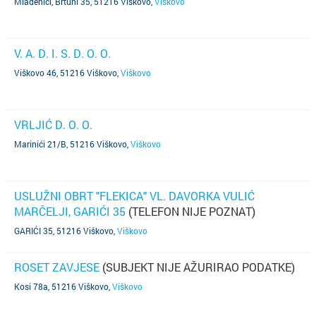
Mladenići, Brtuni 35, 51216 Viškovo
,
Viškovo
V. A. D. I. S. D. O. O.
Viškovo 46, 51216 Viškovo
,
Viškovo
VRLJIĆ D. O. O.
Marinići 21/B, 51216 Viškovo
,
Viškovo
USLUŽNI OBRT "FLEKICA" VL. DAVORKA VULIĆ
MARČELJI, GARIĆI 35
(TELEFON NIJE POZNAT)
GARIĆI 35, 51216 Viškovo
,
Viškovo
ROSET ZAVJESE
(SUBJEKT NIJE AŽURIRAO PODATKE)
Kosi 78a, 51216 Viškovo
,
Viškovo