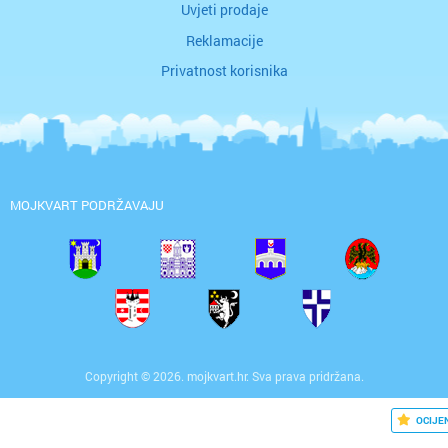
Uvjeti prodaje
Reklamacije
Privatnost korisnika
MOJKVART PODRŽAVAJU
Copyright © 2026. mojkvart.hr. Sva prava pridržana.
OCIJE