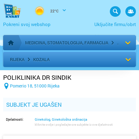
22°C
Pokreni svoj webshop
Uključite firmu/obrt
MEDICINA, STOMATOLOGIJA, FARMACIJA
Početna stranica
RIJEKA
KOZALA
POLIKLINIKA DR SINDIK
Pomerio 18, 51000 Rijeka
SUBJEKT JE UGAŠEN
Djelatnosti:
Ginekolog, Ginekološka ordinacija
kliknite ovdje i pogledajte sve subjekte iz ove djelatnosti