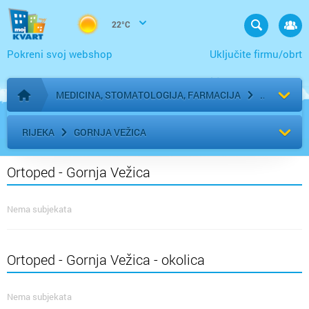
22°C
Pokreni svoj webshop
Uključite firmu/obrt
MEDICINA, STOMATOLOGIJA, FARMACIJA
Početna stranica
RIJEKA
GORNJA VEŽICA
Ortoped - Gornja Vežica
Nema subjekata
Ortoped - Gornja Vežica - okolica
Nema subjekata