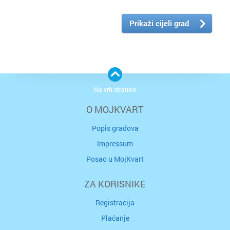
Prikaži cijeli grad
Na vrh stranice
O MOJKVART
Popis gradova
Impressum
Posao u MojKvart
ZA KORISNIKE
Registracija
Plaćanje