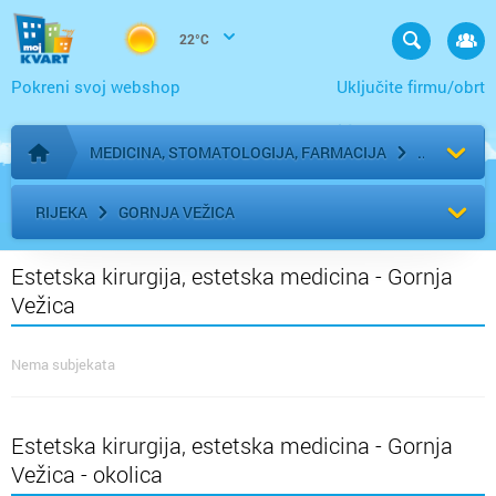
22°C
Pokreni svoj webshop
Uključite firmu/obrt
MEDICINA, STOMATOLOGIJA, FARMACIJA
Početna stranica
RIJEKA
GORNJA VEŽICA
Estetska kirurgija, estetska medicina - Gornja
Vežica
Nema subjekata
Estetska kirurgija, estetska medicina - Gornja
Vežica - okolica