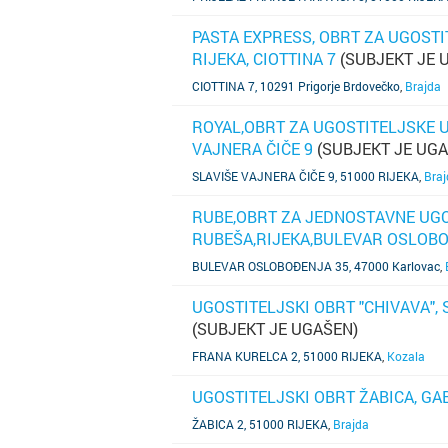
PASTA EXPRESS, OBRT ZA UGOSTI
RIJEKA, CIOTTINA 7
(SUBJEKT JE 
SAZNAJ VIŠE
CIOTTINA 7, 10291 Prigorje Brdovečko
,
Brajda
ROYAL,OBRT ZA UGOSTITELJSKE U
VAJNERA ČIČE 9
(SUBJEKT JE UGA
SAZNAJ VIŠE
SLAVIŠE VAJNERA ČIČE 9, 51000 RIJEKA
,
Braj
RUBE,OBRT ZA JEDNOSTAVNE UGO
RUBEŠA,RIJEKA,BULEVAR OSLOBO
SAZNAJ VIŠE
BULEVAR OSLOBOĐENJA 35, 47000 Karlovac
,
UGOSTITELJSKI OBRT "CHIVAVA", 
(SUBJEKT JE UGAŠEN)
SAZNAJ VIŠE
FRANA KURELCA 2, 51000 RIJEKA
,
Kozala
UGOSTITELJSKI OBRT ŽABICA, GA
SAZNAJ VIŠE
ŽABICA 2, 51000 RIJEKA
,
Brajda