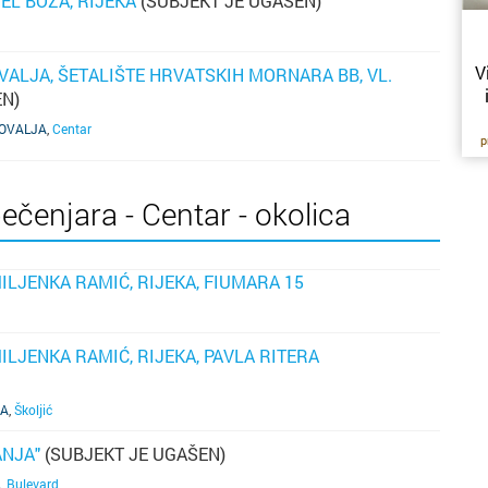
EL BOZA, RIJEKA
(SUBJEKT JE UGAŠEN)
V
VALJA, ŠETALIŠTE HRVATSKIH MORNARA BB, VL.
EN)
NOVALJA
,
Centar
p
nu
iz
dv
ečenjara - Centar - okolica
n
o
D
ILJENKA RAMIĆ, RIJEKA, FIUMARA 15
ku
za
ILJENKA RAMIĆ, RIJEKA, PAVLA RITERA
pu
KA
,
Školjić
ne
ANJA"
(SUBJEKT JE UGAŠEN)
o
A
,
Bulevard