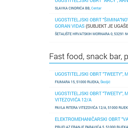
UGOSTITELJSKI OBRT "ARCY", ARN
SAZNAJ VIŠE
SLAVKA CINDRIĆA BB
,
Centar
UGOSTITELJSKI OBRT "ŠIMINA"NO
GORAN VIDAS
(SUBJEKT JE UGAŠ
SAZNAJ VIŠE
ŠETALIŠTE HRVATSKIH MORNARA 0, 53291 
Fast food, snack bar, p
UGOSTITELJSKI OBRT "TWEETY", M
SAZNAJ VIŠE
FIUMARA 15, 51000 RIJEKA
,
Školjić
UGOSTITELJSKI OBRT "TWEETY", M
VITEZOVIĆA 12/A
SAZNAJ VIŠE
PAVLA RITERA VITEZOVIĆA 12/A, 51000 RIJE
ELEKTROMEHANIČARSKI OBRT "V
SAZNAJ VIŠE
PRIJELAZ FRANJE PARAVIĆA 5, 51000 RIJEK