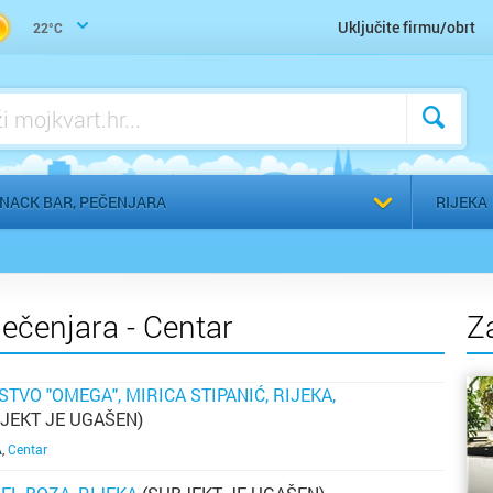
Zdrava hrana, makrobiotika, vegetarijanstvo, veganstvo
Uključite firmu/obrt
22°C
Odaberi g
SNACK BAR, PEČENJARA
RIJEKA
pečenjara - Centar
Z
TVO "OMEGA", MIRICA STIPANIĆ, RIJEKA,
JEKT JE UGAŠEN)
A
,
Centar