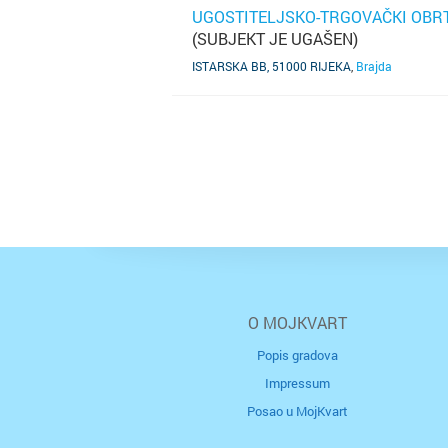
UGOSTITELJSKO-TRGOVAČKI OBRT 
(SUBJEKT JE UGAŠEN)
SAZNAJ VIŠE
ISTARSKA BB, 51000 RIJEKA
,
Brajda
O MOJKVART
Popis gradova
Impressum
Posao u MojKvart