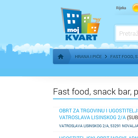
Pekara
Rijeka
Pića, alkoholna i bezalkoholna
HRANA I PIĆE
FAST FOOD, 
Početna stranica
Fast food, snack bar, 
OBRT ZA TRGOVINU I UGOSTITELJS
VATROSLAVA LISINSKOG 2/A
(SUB
SAZNAJ VIŠE
VATROSLAVA LISINSKOG 2/A, 53291 NOVALJ