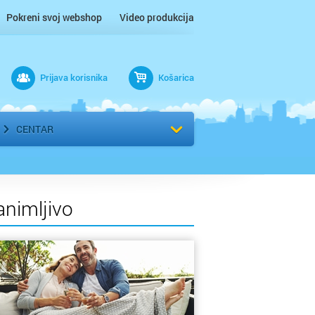
Pokreni svoj webshop
Video produkcija
Prijava korisnika
Košarica
rad
Odaberi kvart
CENTAR
animljivo