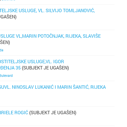
k
TELJSKE USLUGE, VL. SILVIJO TOMLJANOVIĆ,
p
UGAŠEN)
t
SLUGE VL,MARIN POTOČNJAK, RIJEKA, SLAVIŠE
k
ŠEN)
p
da
o
p
STITELJSKE USLUGE,VL. IGOR
re
ĐENJA 35
(SUBJEKT JE UGAŠEN)
os
bi
Bulevard
sv
n
u 
SUVL. NINOSLAV LUKANIĆ I MARIN ŠANTIĆ, RIJEKA
v
k
tr
S
BRIELE ROGIĆ
(SUBJEKT JE UGAŠEN)