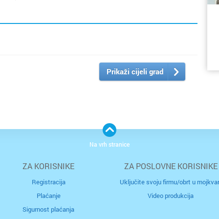
Prikaži cijeli grad
p
ob
s
sk
Na vrh stranice
uj
ZA KORISNIKE
ZA POSLOVNE KORISNIKE
m
up
Registracija
Uključite svoju firmu/obrt u mojkvar
pr
bi
Plaćanje
Video produkcija
Sigurnost plaćanja