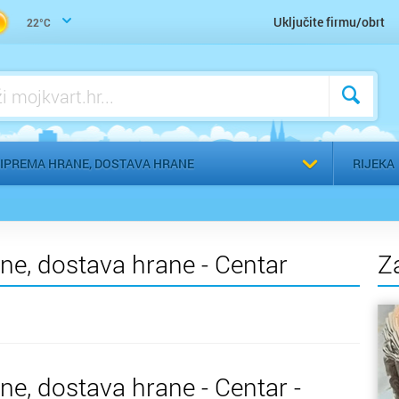
Zdrava hrana, makrobiotika, vegetarijanstvo, veganstvo
Uključite firmu/obrt
22°C
Odaberi g
RIPREMA HRANE, DOSTAVA HRANE
RIJEKA
ne, dostava hrane - Centar
Z
ne, dostava hrane - Centar -