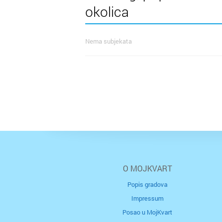
okolica
Nema subjekata
O MOJKVART
Popis gradova
Impressum
Posao u MojKvart