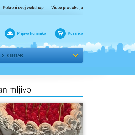
Pokreni svoj webshop
Video produkcija
Prijava korisnika
Košarica
rad
Odaberi kvart
CENTAR
animljivo