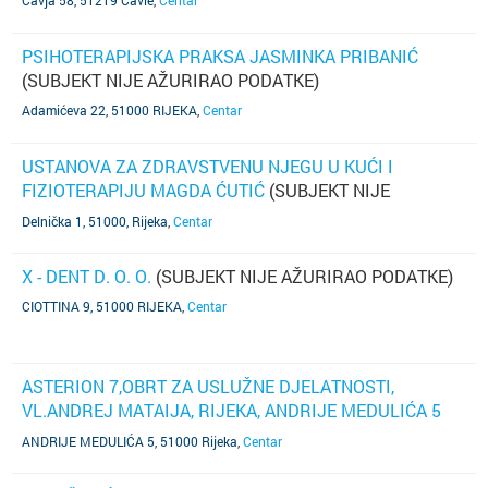
Čavja 58, 51219 Čavle
,
Centar
PSIHOTERAPIJSKA PRAKSA JASMINKA PRIBANIĆ
(SUBJEKT NIJE AŽURIRAO PODATKE)
Adamićeva 22, 51000 RIJEKA
,
Centar
USTANOVA ZA ZDRAVSTVENU NJEGU U KUĆI I
FIZIOTERAPIJU MAGDA ĆUTIĆ
(SUBJEKT NIJE
AŽURIRAO PODATKE)
Delnička 1, 51000, Rijeka
,
Centar
X - DENT D. O. O.
(SUBJEKT NIJE AŽURIRAO PODATKE)
CIOTTINA 9, 51000 RIJEKA
,
Centar
ASTERION 7,OBRT ZA USLUŽNE DJELATNOSTI,
VL.ANDREJ MATAIJA, RIJEKA, ANDRIJE MEDULIĆA 5
(SUBJEKT JE UGAŠEN)
ANDRIJE MEDULIĆA 5, 51000 Rijeka
,
Centar