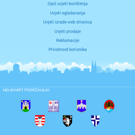
Opći uvjeti korištenja
Uvjeti oglašavanja
Uvjeti izrade web stranica
Uvjeti prodaje
Reklamacije
Privatnost korisnika
MOJKVART PODRŽAVAJU