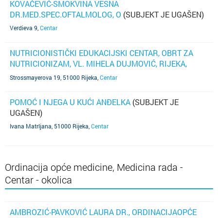
KOVAČEVIĆ-SMOKVINA VESNA
DR.MED.SPEC.OFTALMOLOG, O
(SUBJEKT JE UGAŠEN)
Verdieva 9
,
Centar
NUTRICIONISTIČKI EDUKACIJSKI CENTAR, OBRT ZA
NUTRICIONIZAM, VL. MIHELA DUJMOVIĆ, RIJEKA,
STROSSMAYEROVA 19
(SUBJEKT JE UGAŠEN)
Strossmayerova 19, 51000 Rijeka
,
Centar
POMOĆ I NJEGA U KUĆI ANĐELKA
(SUBJEKT JE
UGAŠEN)
Ivana Matrljana, 51000 Rijeka
,
Centar
Ordinacija opće medicine, Medicina rada -
Centar - okolica
AMBROZIĆ-PAVKOVIĆ LAURA DR., ORDINACIJAOPĆE