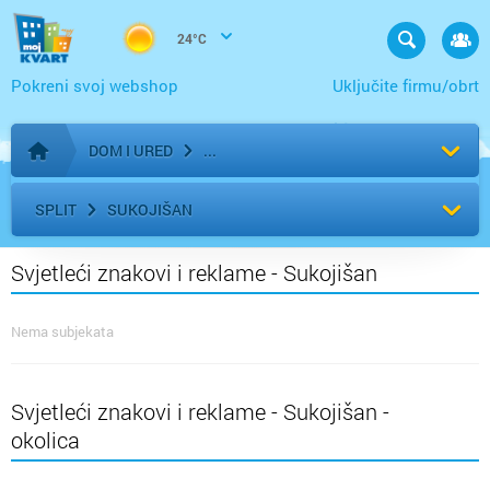
24°C
Pokreni svoj webshop
Uključite firmu/obrt
DOM I URED
Početna stranica
SPLIT
SUKOJIŠAN
Svjetleći znakovi i reklame - Sukojišan
Nema subjekata
Svjetleći znakovi i reklame - Sukojišan -
okolica