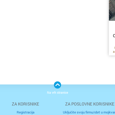
or
k
ku
O
d
p
g
ko
z
d
d
ko
s
or
n
k
uz
n
Na vrh stranice
po
št
ZA KORISNIKE
ZA POSLOVNE KORISNIKE
S
pr
za
Registracija
Uključite svoju firmu/obrt u mojkvar