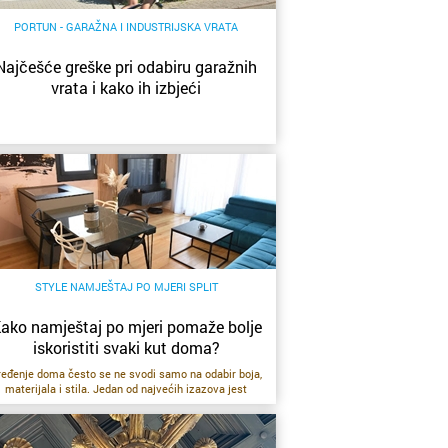
PORTUN - GARAŽNA I INDUSTRIJSKA VRATA
Najčešće greške pri odabiru garažnih
vrata i kako ih izbjeći
STYLE NAMJEŠTAJ PO MJERI SPLIT
ako namještaj po mjeri pomaže bolje
iskoristiti svaki kut doma?
ređenje doma često se ne svodi samo na odabir boja,
materijala i stila. Jedan od najvećih izazova jest
SAZNAJ VIŠE
pronaći namještaj koji će odgovarati stvarnim
dimenzijama prostora, svakodnevnim navikama
ukućana i količini stvari koje treba uredno