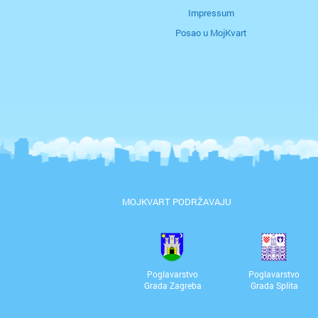
Impressum
Posao u MojKvart
MOJKVART PODRŽAVAJU
Poglavarstvo
Poglavarstvo
Grada Zagreba
Grada Splita