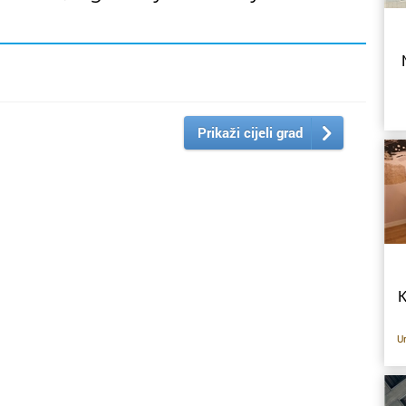
Prikaži cijeli grad
K
U