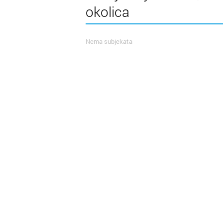
okolica
Nema subjekata