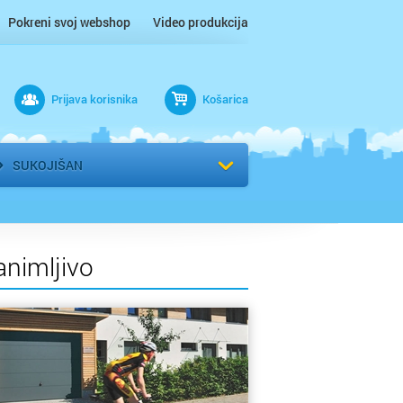
Pokreni svoj webshop
Video produkcija
Prijava korisnika
Košarica
rad
Odaberi kvart
SUKOJIŠAN
animljivo