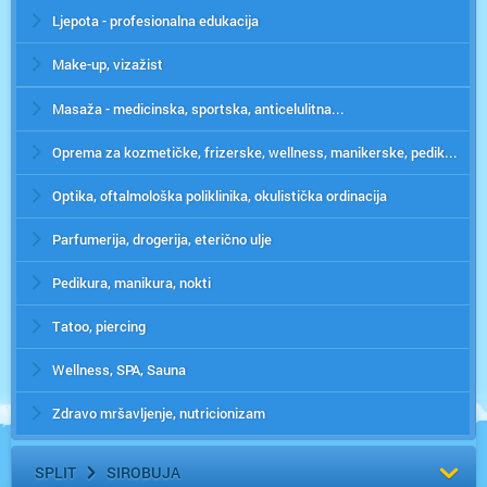
Ljepota - profesionalna edukacija
Make-up, vizažist
Masaža - medicinska, sportska, anticelulitna...
Oprema za kozmetičke, frizerske, wellness, manikerske, pedikerske i fitness centre
Optika, oftalmološka poliklinika, okulistička ordinacija
Parfumerija, drogerija, eterično ulje
Pedikura, manikura, nokti
Tatoo, piercing
Wellness, SPA, Sauna
Zdravo mršavljenje, nutricionizam
SPLIT
SIROBUJA