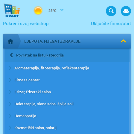
25°C
Pokreni svoj webshop
Uključite firmu/obrt
LJEPOTA, NJEGA I ZDRAVLJE
Početna stranica
Povratak na listu kategorija
Aromaterapija, fitoterapija, refleksoterapija
Fitness centar
Frizer, frizerski salon
Haloterapija, slana soba, špilja soli
Homeopatija
Kozmetički salon, solarij