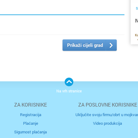
S
N
Ko
Prikaži cijeli grad
po
Na vrh stranice
di
ZA KORISNIKE
ZA POSLOVNE KORISNIKE
(n
na
re
Registracija
Uključite svoju firmu/obrt u mojkvar
Plaćanje
Video produkcija
Sigurnost plaćanja
R