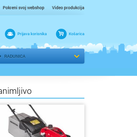
Pokreni svoj webshop
Video produkcija
Prijava korisnika
Košarica
rad
Odaberi kvart
RADUNICA
animljivo