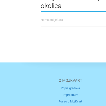
okolica
Nema subjekata
O MOJKVART
Popis gradova
Impressum
Posao u MojKvart