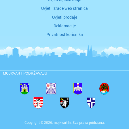
Uvjeti izrade web stranica
Uvjeti prodaje
Reklamacije
Privatnost korisnika
MOJKVART PODRŽAVAJU
Copyright © 2026. mojkvart.hr. Sva prava pridržana.