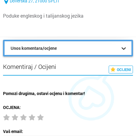
Doverska 27, 21000 SPLIT
Poduke engleskog i talijanskog jezika
Unos komentara/ocjene
Komentiraj / Ocijeni
OCIJENI
Pomozi drugima, ostavi ocjenu i komentar!
OCJENA:
Vaš email: