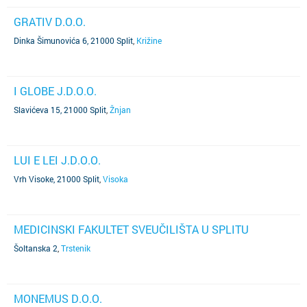
GRATIV D.O.O.
Dinka Šimunovića 6, 21000 Split
,
Križine
I GLOBE J.D.O.O.
Slavićeva 15, 21000 Split
,
Žnjan
LUI E LEI J.D.O.O.
Vrh Visoke, 21000 Split
,
Visoka
MEDICINSKI FAKULTET SVEUČILIŠTA U SPLITU
Šoltanska 2
,
Trstenik
MONEMUS D.O.O.