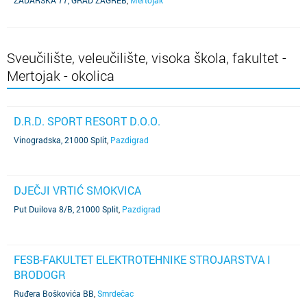
ZADARSKA 77, GRAD ZAGREB
,
Mertojak
Sveučilište, veleučilište, visoka škola, fakultet -
Mertojak - okolica
D.R.D. SPORT RESORT D.O.O.
Vinogradska, 21000 Split
,
Pazdigrad
DJEČJI VRTIĆ SMOKVICA
Put Duilova 8/B, 21000 Split
,
Pazdigrad
FESB-FAKULTET ELEKTROTEHNIKE STROJARSTVA I
BRODOGR
Ruđera Boškovića BB
,
Smrdečac