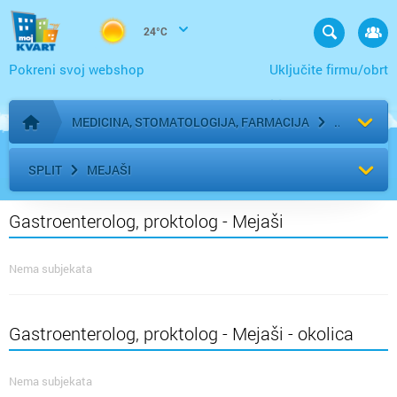
24°C
Pokreni svoj webshop
Uključite firmu/obrt
MEDICINA, STOMATOLOGIJA, FARMACIJA
Početna stranica
SPLIT
MEJAŠI
Gastroenterolog, proktolog - Mejaši
Nema subjekata
Gastroenterolog, proktolog - Mejaši - okolica
Nema subjekata