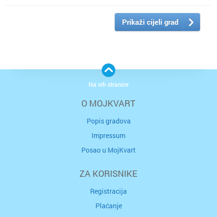
Prikaži cijeli grad
Na vrh stranice
O MOJKVART
Popis gradova
Impressum
Posao u MojKvart
ZA KORISNIKE
Registracija
Plaćanje