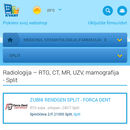
25°C
Pokreni svoj webshop
Uključite firmu/obrt
MEDICINA, STOMATOLOGIJA, FARMACIJA
Početna stranica
SPLIT
Radiologija – RTG, CT, MR, UZV, mamografija
- Split
ZUBNI RENDGEN SPLIT - FORCA DENT
RTG zuba , ortopan , CBCT Split
Spinčićeva 2/F, 21000 Split
,
Split