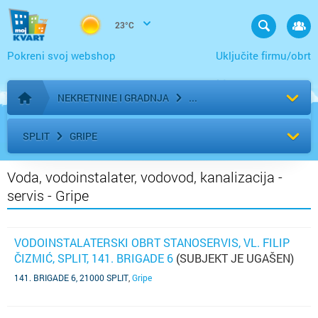
23°C
Pokreni svoj webshop
Uključite firmu/obrt
NEKRETNINE I GRADNJA
Početna stranica
SPLIT
GRIPE
Voda, vodoinstalater, vodovod, kanalizacija -
servis - Gripe
VODOINSTALATERSKI OBRT STANOSERVIS, VL. FILIP
ČIZMIĆ, SPLIT, 141. BRIGADE 6
(SUBJEKT JE UGAŠEN)
141. BRIGADE 6, 21000 SPLIT
,
Gripe