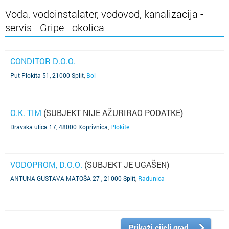
Voda, vodoinstalater, vodovod, kanalizacija -
servis - Gripe - okolica
CONDITOR D.O.O.
Put Plokita 51, 21000 Split
,
Bol
O.K. TIM
(SUBJEKT NIJE AŽURIRAO PODATKE)
Dravska ulica 17, 48000 Koprivnica
,
Plokite
VODOPROM, D.O.O.
(SUBJEKT JE UGAŠEN)
ANTUNA GUSTAVA MATOŠA 27 , 21000 Split
,
Radunica
Prikaži cijeli grad