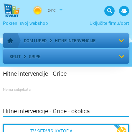
24°C
Pokreni svoj webshop
Uključite firmu/obrt
DOM I URED
HITNE INTERVENCIJE
Početna stranica
SPLIT
GRIPE
Hitne intervencije - Gripe
Nema subjekata
Hitne intervencije - Gripe - okolica
TV SERVIS KATODA