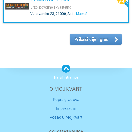
Brzo, povoljno i kvalitetno!
Vukovarska 23, 21000, Split
,
Manuš
Prikaži cijeli grad
Na vrh stranice
O MOJKVART
Popis gradova
Impressum
Posao u MojKvart
ZA KORISNIKE