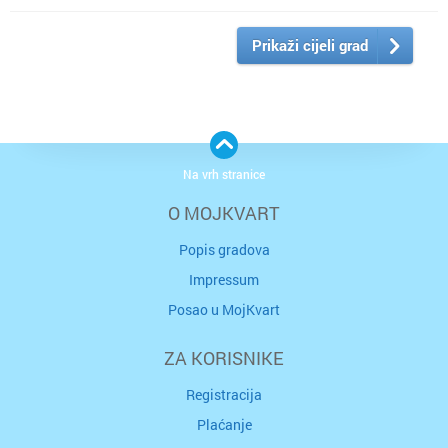
Prikaži cijeli grad
Na vrh stranice
O MOJKVART
Popis gradova
Impressum
Posao u MojKvart
ZA KORISNIKE
Registracija
Plaćanje