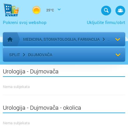
25°C
Pokreni svoj webshop
Uključite firmu/obrt
MEDICINA, STOMATOLOGIJA, FARMACIJA
Početna stranica
SPLIT
DUJMOVAČA
Urologija - Dujmovača
Nema subjekata
Urologija - Dujmovača - okolica
Nema subjekata