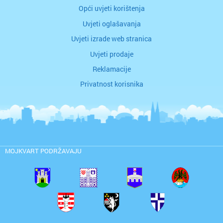
Opći uvjeti korištenja
Uvjeti oglašavanja
Uvjeti izrade web stranica
Uvjeti prodaje
Reklamacije
Privatnost korisnika
MOJKVART PODRŽAVAJU