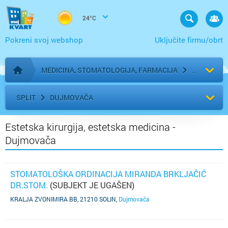
24°C
Pokreni svoj webshop
Uključite firmu/obrt
MEDICINA, STOMATOLOGIJA, FARMACIJA
Početna stranica
SPLIT
DUJMOVAČA
Estetska kirurgija, estetska medicina -
Dujmovača
STOMATOLOŠKA ORDINACIJA MIRANDA BRKLJAČIĆ
DR.STOM.
(SUBJEKT JE UGAŠEN)
KRALJA ZVONIMIRA BB, 21210 SOLIN
,
Dujmovača