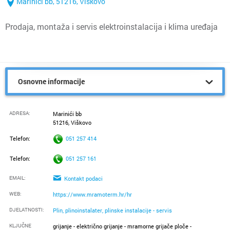
Marinići bb, 51216, Viškovo
Prodaja, montaža i servis elektroinstalacija i klima uređaja
Osnovne informacije
ADRESA:
Marinići bb
51216, Viškovo
Telefon:
051 257 414
Telefon:
051 257 161
EMAIL:
Kontakt podaci
WEB:
https://www.mramoterm.hr/hr
DJELATNOSTI:
Plin, plinoinstalater, plinske instalacije - servis
KLJUČNE
grijanje - električno grijanje - mramorne grijače ploče -