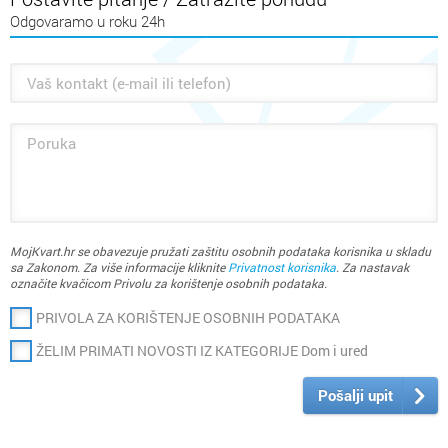
servisa i ugradnje klima uređaja.
Odgovaramo u roku 24h
Dugogodišnjimradom smo stekli iskustvo i povjerenje mnogih
privatnih i poslovnih klijenata koji suprepoznali našu kvalitetu te
Vam nastavljamo pružati udobnost doma kroz sva četirigodišnja
doba.
HAIER – MIDEA – TOSHIBA – MITSUBISHI – DAIKIN
MRAMOTERM
Vam omogućava živjeti zdravije i ugodnije kao
POTPUNO RJEŠENJE
grijanja.
MojKvart.hr se obavezuje pružati zaštitu osobnih podataka korisnika u skladu
sa Zakonom. Za više informacije kliknite
Privatnost korisnika
. Za nastavak
označite kvačicom Privolu za korištenje osobnih podataka.
Sve detaljnije informacije o proizvodima pogledajte na našoj
web
stranici.
PRIVOLA ZA KORIŠTENJE OSOBNIH PODATAKA
ŽELIM PRIMATI NOVOSTI IZ KATEGORIJE Dom i ured
Pošalji upit