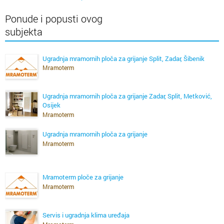
Ponude i popusti ovog
subjekta
Ugradnja mramornih ploča za grijanje Split, Zadar, Šibenik
Mramoterm
Ugradnja mramornih ploča za grijanje Zadar, Split, Metković,
Osijek
Mramoterm
Ugradnja mramornih ploča za grijanje
Mramoterm
Dobro došli na stranicu
Mramoterma
.
Mramoterm ploče za grijanje
Mramoterm
je osnovan 1986. godine kao obiteljska tvrtka.
Mramoterm
Stalnim inovativnim radom i ulaganjem u proizvodnju, koristeći
nova tehnološka dostignuća usavršili smo naše proizvode.
Servis i ugradnja klima uređaja