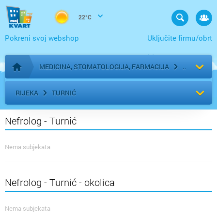
22°C
Pokreni svoj webshop
Uključite firmu/obrt
MEDICINA, STOMATOLOGIJA, FARMACIJA
Početna stranica
RIJEKA
TURNIĆ
Nefrolog - Turnić
Nema subjekata
Nefrolog - Turnić - okolica
Nema subjekata