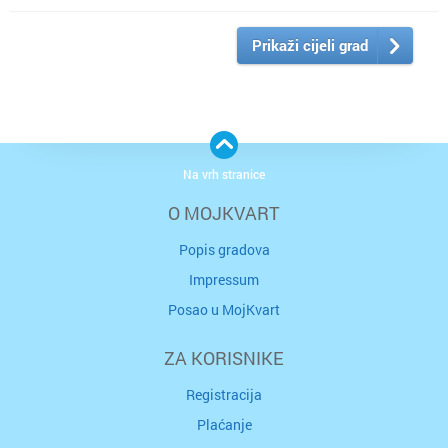
Prikaži cijeli grad
Na vrh stranice
O MOJKVART
Popis gradova
Impressum
Posao u MojKvart
ZA KORISNIKE
Registracija
Plaćanje