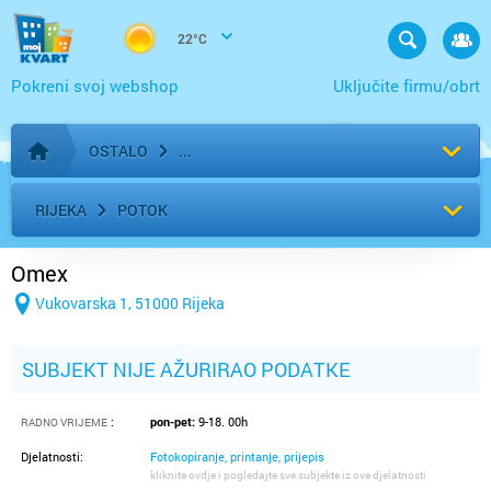
22°C
Pokreni svoj webshop
Uključite firmu/obrt
OSTALO
Početna stranica
RIJEKA
POTOK
Omex
Vukovarska 1, 51000 Rijeka
SUBJEKT NIJE AŽURIRAO PODATKE
:
pon-pet:
9-18. 00h
RADNO VRIJEME
Djelatnosti:
Fotokopiranje, printanje, prijepis
kliknite ovdje i pogledajte sve subjekte iz ove djelatnosti