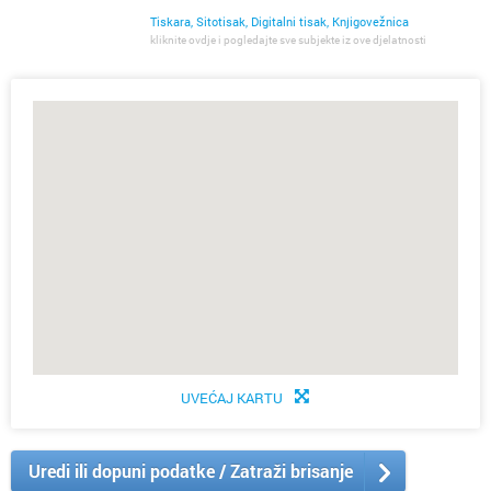
Tiskara, Sitotisak, Digitalni tisak, Knjigovežnica
kliknite ovdje i pogledajte sve subjekte iz ove djelatnosti
UVEĆAJ KARTU
Uredi ili dopuni podatke / Zatraži brisanje