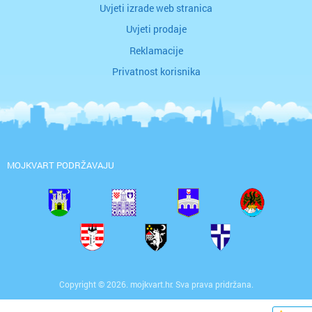
Uvjeti izrade web stranica
Uvjeti prodaje
Reklamacije
Privatnost korisnika
MOJKVART PODRŽAVAJU
Copyright © 2026. mojkvart.hr. Sva prava pridržana.