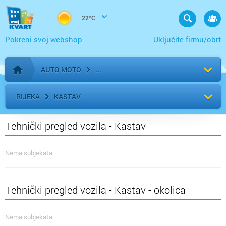
22°C
Pokreni svoj webshop
Uključite firmu/obrt
AUTO MOTO
Početna stranica
RIJEKA
KASTAV
Tehnički pregled vozila - Kastav
Nema subjekata
Tehnički pregled vozila - Kastav - okolica
Nema subjekata