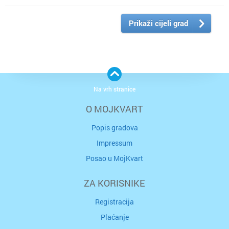
Prikaži cijeli grad
Na vrh stranice
O MOJKVART
Popis gradova
Impressum
Posao u MojKvart
ZA KORISNIKE
Registracija
Plaćanje