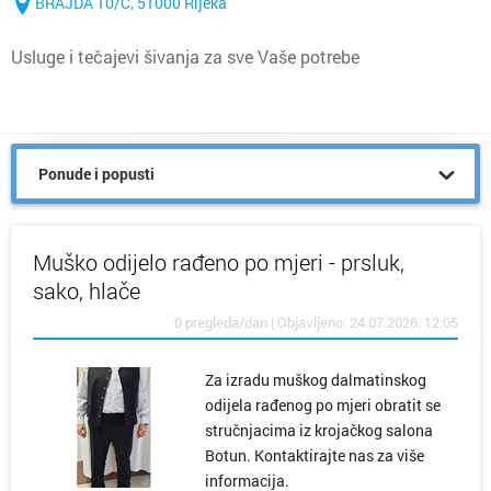
BRAJDA 10/C, 51000 Rijeka
Usluge i tečajevi šivanja za sve Vaše potrebe
Ponude i popusti
Muško odijelo rađeno po mjeri - prsluk,
sako, hlače
0 pregleda/dan | Objavljeno: 24.07.2026. 12:05
Za izradu muškog dalmatinskog
odijela rađenog po mjeri obratit se
stručnjacima iz krojačkog salona
Botun. Kontaktirajte nas za više
informacija.