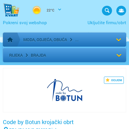
22°C
Pokreni svoj webshop
Uključite firmu/obrt
MODA, ODJEĆA, OBUĆA
Početna stranica
RIJEKA
BRAJDA
OCIJENI
Code by Botun krojački obrt