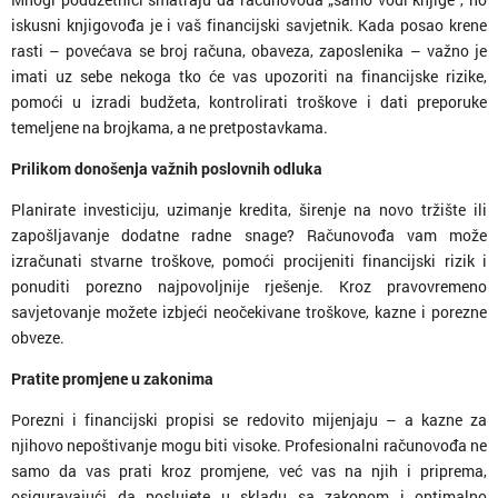
iskusni knjigovođa je i vaš financijski savjetnik. Kada posao krene
rasti – povećava se broj računa, obaveza, zaposlenika – važno je
imati uz sebe nekoga tko će vas upozoriti na financijske rizike,
pomoći u izradi budžeta, kontrolirati troškove i dati preporuke
temeljene na brojkama, a ne pretpostavkama.
Prilikom donošenja važnih poslovnih odluka
Planirate investiciju, uzimanje kredita, širenje na novo tržište ili
zapošljavanje dodatne radne snage? Računovođa vam može
izračunati stvarne troškove, pomoći procijeniti financijski rizik i
ponuditi porezno najpovoljnije rješenje. Kroz pravovremeno
savjetovanje možete izbjeći neočekivane troškove, kazne i porezne
obveze.
Pratite promjene u zakonima
Porezni i financijski propisi se redovito mijenjaju – a kazne za
njihovo nepoštivanje mogu biti visoke. Profesionalni računovođa ne
samo da vas prati kroz promjene, već vas na njih i priprema,
osiguravajući da poslujete u skladu sa zakonom i optimalno