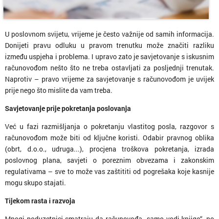
U poslovnom svijetu, vrijeme je često važnije od samih informacija.
Donijeti pravu odluku u pravom trenutku može značiti razliku
između uspjeha i problema. I upravo zato je savjetovanje s iskusnim
računovođom nešto što ne treba ostavljati za posljednji trenutak.
Naprotiv – pravo vrijeme za savjetovanje s računovođom je uvijek
prije nego što mislite da vam treba.
Savjetovanje prije pokretanja poslovanja
Već u fazi razmišljanja o pokretanju vlastitog posla, razgovor s
računovođom može biti od ključne koristi. Odabir pravnog oblika
(obrt, d.o.o., udruga...), procjena troškova pokretanja, izrada
poslovnog plana, savjeti o poreznim obvezama i zakonskim
regulativama – sve to može vas zaštititi od pogrešaka koje kasnije
mogu skupo stajati.
Tijekom rasta i razvoja
Mnogi poduzetnici smatraju da računovođa „samo vodi knjige“, no