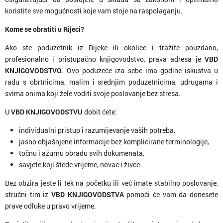
koristite sve mogućnosti koje vam stoje na raspolaganju.
Kome se obratiti u Rijeci?
Ako ste poduzetnik iz Rijeke ili okolice i tražite pouzdano,
profesionalno i pristupačno knjigovodstvo, prava adresa je
VBD
KNJIGOVODSTVO
. Ovo poduzeće iza sebe ima godine iskustva u
radu s obrtnicima, malim i srednjim poduzetnicima, udrugama i
svima onima koji žele voditi svoje poslovanje bez stresa.
U
VBD KNJIGOVODSTVU
dobit ćete:
individualni pristup i razumijevanje vaših potreba,
jasno objašnjene informacije bez komplicirane terminologije,
točnu i ažurnu obradu svih dokumenata,
savjete koji štede vrijeme, novac i živce.
Bez obzira jeste li tek na početku ili već imate stabilno poslovanje,
stručni tim iz
VBD KNJIGOVODSTVA
pomoći će vam da donesete
prave odluke u pravo vrijeme.