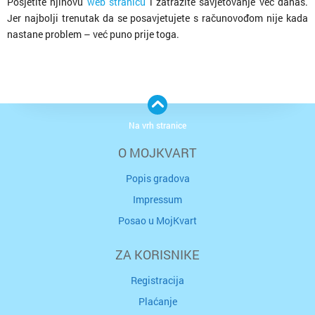
Posjetite njihovu
web stranicu
i zatražite savjetovanje već danas.
Jer najbolji trenutak da se posavjetujete s računovođom nije kada
nastane problem – već puno prije toga.
Na vrh stranice
O MOJKVART
Popis gradova
Impressum
Posao u MojKvart
ZA KORISNIKE
Registracija
Plaćanje