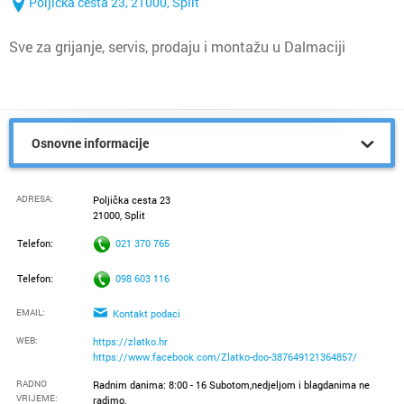
Poljička cesta 23, 21000, Split
Sve za grijanje, servis, prodaju i montažu u Dalmaciji
Osnovne informacije
ADRESA:
Poljička cesta 23
21000, Split
Telefon:
021 370 765
Telefon:
098 603 116
EMAIL:
Kontakt podaci
WEB:
https://zlatko.hr
https://www.facebook.com/Zlatko-doo-387649121364857/
RADNO
Radnim danima: 8:00 - 16 Subotom,nedjeljom i blagdanima ne
VRIJEME
:
radimo.