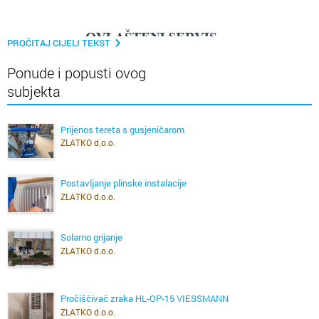
PROČITAJ CIJELI TEKST
Ponude i popusti ovog
subjekta
Prijenos tereta s gusjeničarom
ZLATKO d.o.o.
Postavljanje plinske instalacije
ZLATKO d.o.o.
Solarno grijanje
ZLATKO d.o.o.
Pročiščivač zraka HL-OP-15 VIESSMANN
ZLATKO d.o.o.