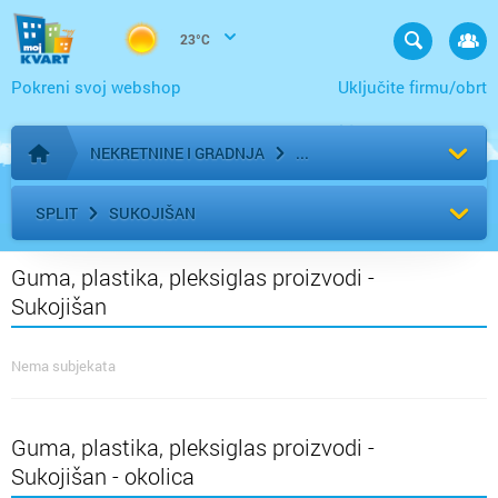
23°C
Pokreni svoj webshop
Uključite firmu/obrt
NEKRETNINE I GRADNJA
Početna stranica
SPLIT
SUKOJIŠAN
Guma, plastika, pleksiglas proizvodi -
Sukojišan
Nema subjekata
Guma, plastika, pleksiglas proizvodi -
Sukojišan - okolica