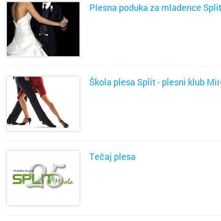
Plesna poduka za mladence Spli
SAZNAJ VIŠE
Škola plesa Split - plesni klub Mi
SAZNAJ VIŠE
Tečaj plesa
SAZNAJ VIŠE