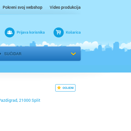
Pokreni svoj webshop
Video produkcija
Prijava korisnika
Košarica
rad
Odaberi kvart
SUĆIDAR
OCIJENI
Pazdigrad, 21000 Split