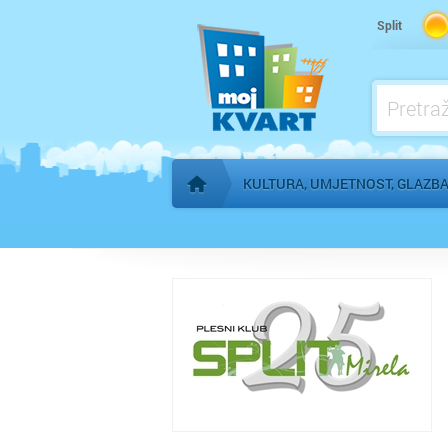
Kino, kazalište
Split
KULTURA, UMJETNOST, GLAZB
Početna stranica