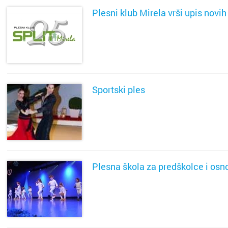
Plesni klub Mirela vrši upis novi
SAZNAJ VIŠE
Cijela d
Cijeli g
Osijek
Bačvice
Sportski ples
Rijeka
Bilice
SAZNAJ VIŠE
Split
Blatine
Zagreb
Bol
Plesna škola za predškolce i osn
Bakar
Brda
Benkov
Dobri
SAZNAJ VIŠE
Biograd
Dračeva