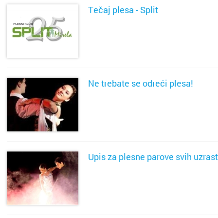
Tečaj plesa - Split
SAZNAJ VIŠE
Ne trebate se odreći plesa!
SAZNAJ VIŠE
Upis za plesne parove svih uzras
SAZNAJ VIŠE