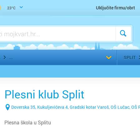
Slikarski materijali i oprema
Uključite firmu/obrt
23°C
Odaberi g
A
SPLIT
Plesni klub Split
Doverska 35, Kukuljevićeva 4, Gradski kotar Varoš, OŠ Lučac, OŠ 
Plesna škola u Splitu