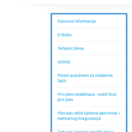
Osnovne informacije
O klubu
Tečajevi plesa
Učitelji
Plesni aranžman za mladence
Split
Prvi ples mladenaca - vodič kroz
prvi ples
Ples kao oblik tjelesne aktivnosti i
mentalnog blagostanja
Zabavni i korisni aspekti plesa: