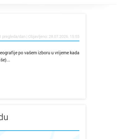
1 pregleda/dan | Objavljeno: 28.07.2026. 15:55
reografije po vašem izboru u vrijeme kada
še)...
udu