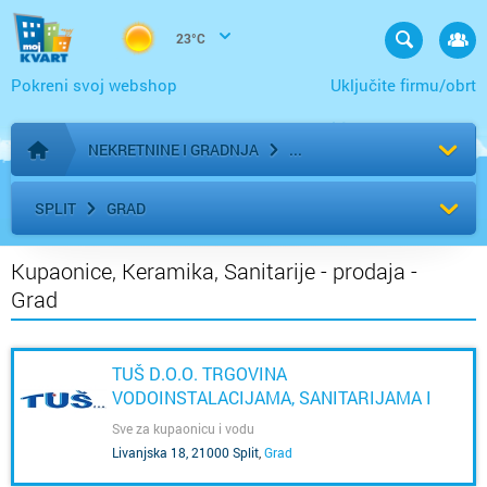
23°C
Pokreni svoj webshop
Uključite firmu/obrt
NEKRETNINE I GRADNJA
Početna stranica
SPLIT
GRAD
Kupaonice, Keramika, Sanitarije - prodaja -
Grad
TUŠ D.O.O. TRGOVINA
VODOINSTALACIJAMA, SANITARIJAMA I
KERAMIKOM
Sve za kupaonicu i vodu
Livanjska 18, 21000 Split
,
Grad