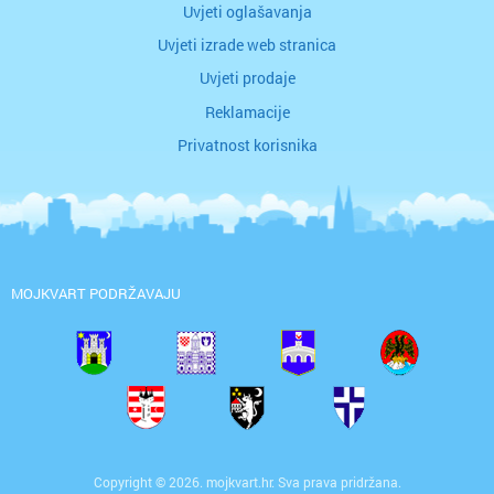
Uvjeti oglašavanja
Uvjeti izrade web stranica
Uvjeti prodaje
Reklamacije
Privatnost korisnika
MOJKVART PODRŽAVAJU
Copyright © 2026. mojkvart.hr. Sva prava pridržana.