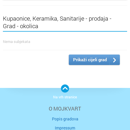
Kupaonice, Keramika, Sanitarije - prodaja -
Grad - okolica
Nema subjekata
Prikaži cijeli grad
Na vrh stranice
O MOJKVART
Popis gradova
Impressum