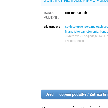
SUBJEKT NIJE AŽURIRAO POD
RADNO
pon-pet:
08-21h
VRIJEME
:
Djelatnosti:
Savjetovanje, porezno savjetov
financijsko savjetovanje, konza
kliknite ovdje i pogledajte sve sub
ove djelatnosti
Uredi ili dopuni podatke / Zatraži br