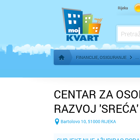
Rijeka
FINANCIJE, OSIGURANJE
Početna stranica
CENTAR ZA OSO
RAZVOJ 'SREĆA'
Bartolovo 10, 51000 RIJEKA