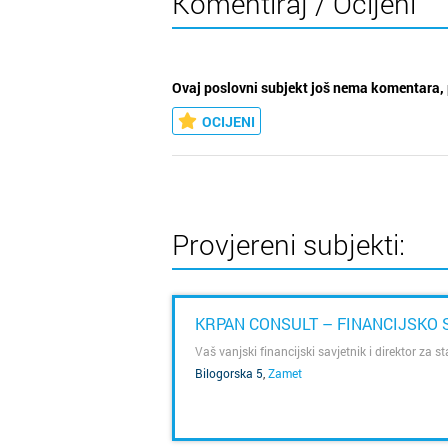
Komentiraj / Ocijeni
Ovaj poslovni subjekt još nema komentara, 
OCIJENI
Provjereni subjekti:
KRPAN CONSULT – FINANCIJSKO 
Vaš vanjski financijski savjetnik i direktor za st
Bilogorska 5
,
Zamet
SAZNAJ VIŠE