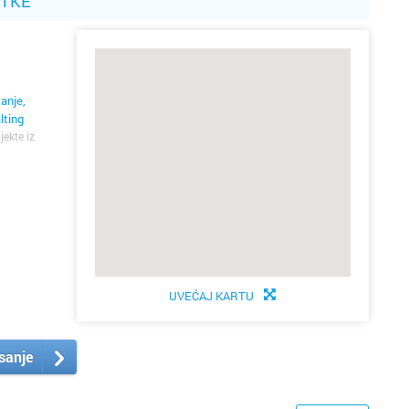
ATKE
anje,
lting
jekte iz
UVEĆAJ KARTU
isanje