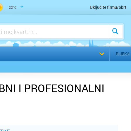
Uključite firmu/obrt
22°C
Odaberi g
RIJEKA
BNI I PROFESIONALNI