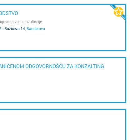
VODSTVO
igovodstvo i konzultacije
5 i Ružićeva 14
,
Banderovo
RANIČENOM ODGOVORNOŠĆU ZA KONZALTING