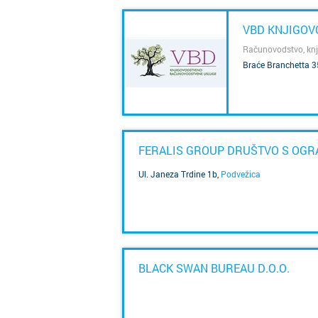
VBD KNJIGO
Računovodstvo, knj
Braće Branchetta 3
SAZNAJ VIŠE
FERALIS GROUP DRUŠTVO S OG
Ul. Janeza Trdine 1b
,
Podvežica
SAZNAJ VIŠE
BLACK SWAN BUREAU D.O.O.
SAZNAJ VIŠE