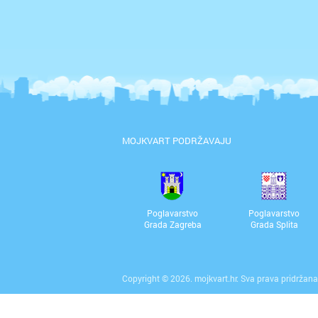
MOJKVART PODRŽAVAJU
Poglavarstvo
Poglavarstvo
Grada Zagreba
Grada Splita
Copyright © 2026. mojkvart.hr. Sva prava pridržana