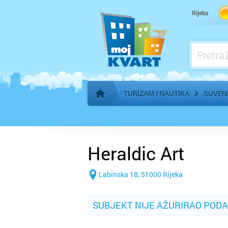
Rijeka
TURIZAM I NAUTIKA
SUVENI
Početna stranica
Heraldic Art
Labinska 18, 51000 Rijeka
SUBJEKT NIJE AŽURIRAO POD