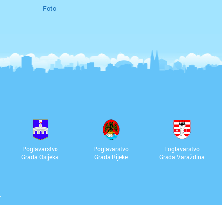
Foto
Poglavarstvo
Poglavarstvo
Poglavarstvo
Grada Osijeka
Grada Rijeke
Grada Varaždina
.