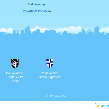
Reklamacije
Privatnost korisnika
Poglavarstvo
Poglavarstvo
Grada Velike
Grada Zaprešića
Gorice
©
Idoneus d.o.o.
OCIJE