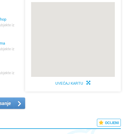
 shop
ubjekte iz
rema
ubjekte iz
ubjekte iz
UVEĆAJ KARTU
isanje
OCIJENI