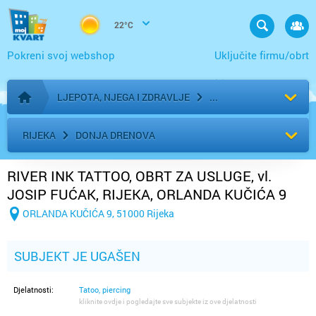
22°C
Pokreni svoj webshop
Uključite firmu/obrt
LJEPOTA, NJEGA I ZDRAVLJE
Početna stranica
RIJEKA
DONJA DRENOVA
RIVER INK TATTOO, OBRT ZA USLUGE, vl.
JOSIP FUĆAK, RIJEKA, ORLANDA KUČIĆA 9
ORLANDA KUČIĆA 9, 51000 Rijeka
SUBJEKT JE UGAŠEN
Djelatnosti:
Tatoo, piercing
kliknite ovdje i pogledajte sve subjekte iz ove djelatnosti