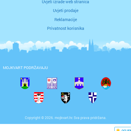
Uvjeti izrade web stranica
Uvjeti prodaje
Reklamacije
Privatnost korisnika
MOJKVART PODRŽAVAJU
Copyright © 2026. mojkvart.hr. Sva prava pridržana.
OCIJE